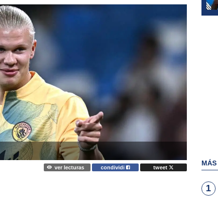
MÁS
ver lecturas
condividi
tweet
1