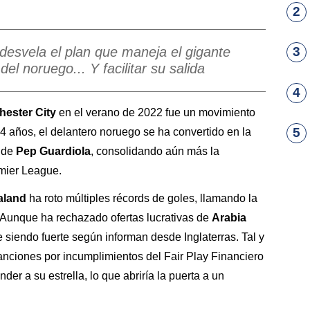
2
desvela el plan que maneja el gigante
3
del noruego... Y facilitar su salida
4
ester City
en el verano de 2022 fue un movimiento
5
24 años, el delantero noruego se ha convertido en la
a de
Pep Guardiola
, consolidando aún más la
emier League.
aland
ha roto múltiples récords de goles, llamando la
. Aunque ha rechazado ofertas lucrativas de
Arabia
e siendo fuerte según informan desde Inglaterras. Tal y
sanciones por incumplimientos del Fair Play Financiero
der a su estrella, lo que abriría la puerta a un