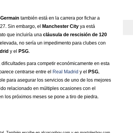
t-Germain
también está en la carrera por fichar a
027. Sin embargo, el
Manchester City
ya está
to que incluiría una
cláusula de rescisión de 120
e elevada, no sería un impedimento para clubes con
drid
y el
PSG
.
ría dificultades para competir económicamente en esta
parece centrarse entre el
Real Madrid
y el
PSG
,
le para asegurar los servicios de uno de los mejores
ido relacionado en múltiples ocasiones con el
n los próximos meses se pone a tiro de piedra.
tal. También escribe en alcorconhoy.com y en mostoleshoy.com.