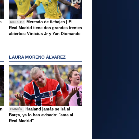
a
Mercado de fichajes | El
DIRECTO
l
Real Madrid tiene dos grandes frentes
abiertos: Vinicius Jr y Yan Diomande
LAURA MORENO ÁLVAREZ
ón
Haaland jamás se irá al
OPINIÓN
Barça, ya lo han avisado: "ama al
Real Madrid"