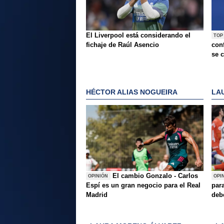
El Liverpool está considerando el
TOP
fichaje de Raúl Asencio
conf
se c
HÉCTOR ALIAS NOGUEIRA
LA
El cambio Gonzalo - Carlos
OPINIÓN
OPI
Espí es un gran negocio para el Real
para
Madrid
deb