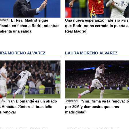
El Real Madrid sigue
Una nueva esperanza: Fabrizio avis
 NEWS
iando en fichar a Rodri, mientras
que Rodri no ha cerrado la puerta a
alienta una salida
Real Madrid
URA MORENO ÁLVAREZ
LAURA MORENO ÁLVAREZ
Yan Diomandé es un aliado
"Vini, firma ya la renovaci
NIÓN
OPINIÓN
 Vinicius Júnior: el brasileño
por 20M y demuestra que eres
e renovar
madridista"