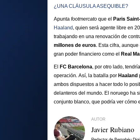
¿UNA CLÁUSULA ASEQUIBLE?
Apunta
footmercato
que el
Paris Sain
Haaland
, quien será agente libre en 2
trabajando en una renovación de contra
millones de euros
. Esta cifra, aunqu
gran poder financiero como el
Real Ma
El
FC Barcelona
, por otro lado, tend
operación. Así, la batalla por
Haaland
ambos dispuestos a hacer todo lo posib
delanteros del mundo. El noruego ha s
conjunto blanco, que podría ver cómo e
AUTOR
Javier Rubiano
Redactor de Bernabéu Digi