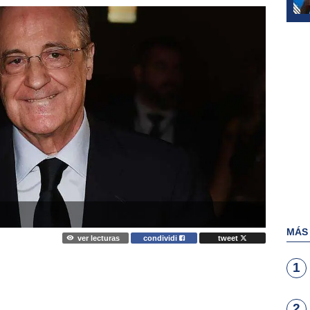
MÁS
ver lecturas
condividi
tweet
1
2