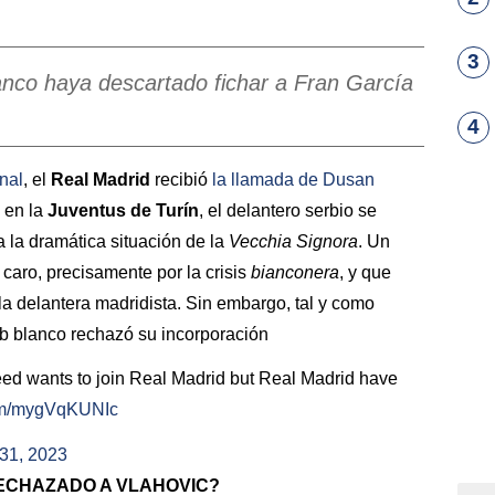
3
anco haya descartado fichar a Fran García
4
nal
, el
Real Madrid
recibió
la llamada de
Dusan
 en la
Juventus de Turín
, el delantero serbio se
a la dramática situación de la
Vecchia Signora
. Un
caro, precisamente por la crisis
bianconera
, y que
a delantera madridista. Sin embargo, tal y como
lub blanco rechazó su incorporación
 wants to join Real Madrid but Real Madrid have
com/mygVqKUNIc
31, 2023
RECHAZADO A VLAHOVIC?