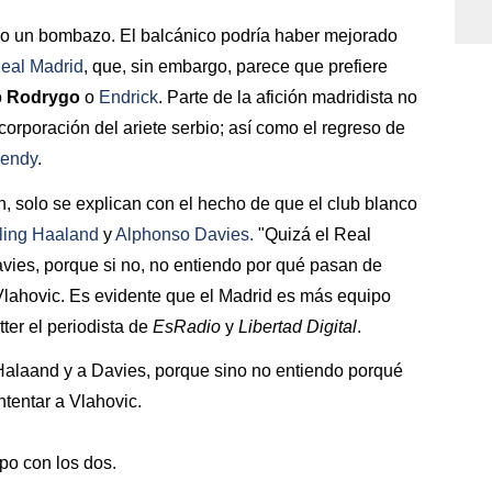
do un bombazo. El balcánico podría haber mejorado
eal Madrid
, que, sin embargo, parece que prefiere
o
Rodrygo
o
Endrick
. Parte de la afición madridista no
corporación del ariete serbio; así como el regreso de
Mendy
.
, solo se explican con el hecho de que el club blanco
ling Haaland
y
Alphonso Davies
.
"Quizá el Real
vies, porque si no, no entiendo por qué pasan de
a Vlahovic. Es evidente que el Madrid es más equipo
tter el periodista de
EsRadio
y
Libertad Digital
.
Halaand y a Davies, porque sino no entiendo porqué
ntentar a Vlahovic.
po con los dos.