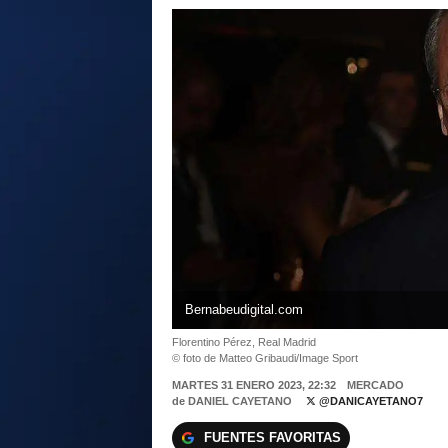
Bernabeudigital.com
Florentino Pérez, Real Madrid
© foto de Matteo Gribaudi/Image Sport
MARTES 31 ENERO 2023, 22:32
MERCADO
de
DANIEL CAYETANO
@DANICAYETANO7
FUENTES FAVORITAS