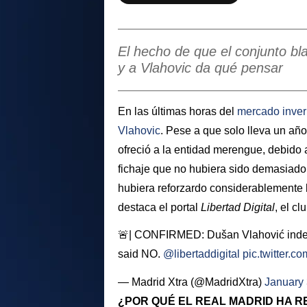
El hecho de que el conjunto bl
y a Vlahovic da qué pensar
En las últimas horas del
mercado inver
Vlahovic
. Pese a que solo lleva un año
ofreció a la entidad merengue, debido 
fichaje que no hubiera sido demasiado 
hubiera reforzardo considerablemente l
destaca el portal
Libertad Digital
, el c
🚨| CONFIRMED: Dušan Vlahović indeed
said NO.
@libertaddigital
pic.twitter.
— Madrid Xtra (@MadridXtra)
January 
¿POR QUÉ EL REAL MADRID HA 