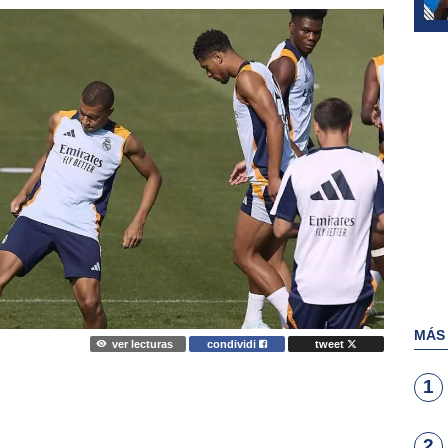
MÁS
ver lecturas
condividi
tweet
1
2