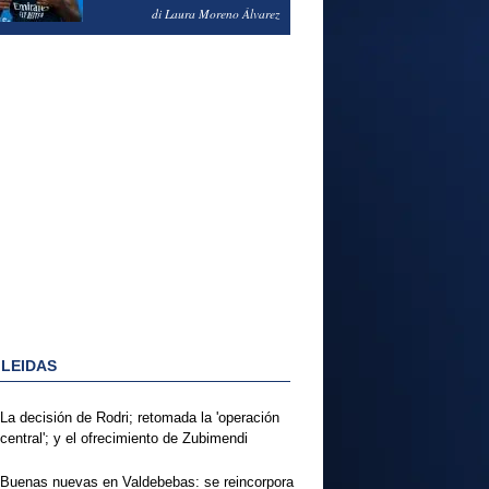
PODRÍA ENSEÑARLE LA
di Laura Moreno Álvarez
PUERTA
 LEIDAS
La decisión de Rodri; retomada la 'operación
central'; y el ofrecimiento de Zubimendi
Buenas nuevas en Valdebebas: se reincorpora