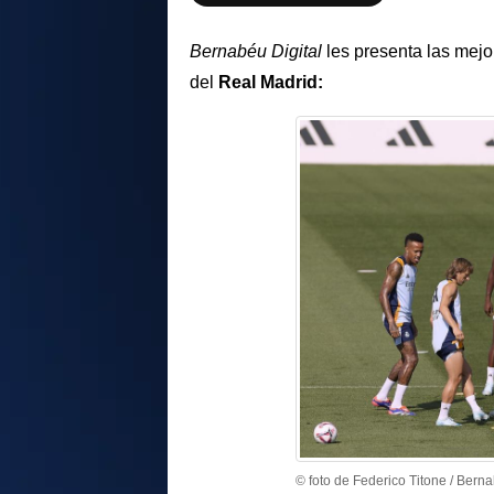
Bernabéu Digital
les presenta las mejo
del
Real Madrid:
© foto de Federico Titone / Berna