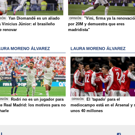
Yan Diomandé es un aliado
"Vini, firma ya la renovaci
NIÓN
OPINIÓN
 Vinicius Júnior: el brasileño
por 20M y demuestra que eres
e renovar
madridista"
AURA MORENO ÁLVAREZ
LAURA MORENO ÁLVAREZ
Rodri no es un jugador para
El 'tapado' para el
INIÓN
OPINIÓN
te Real Madrid: los motivos para no
mediocampo está en el Arsenal y 
charle
unos 40 millones