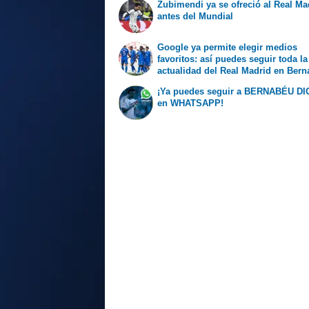
Zubimendi ya se ofreció al Real Ma
antes del Mundial
Google ya permite elegir medios
favoritos: así puedes seguir toda la
actualidad del Real Madrid en Ber
Digital
¡Ya puedes seguir a BERNABÉU DI
en WHATSAPP!