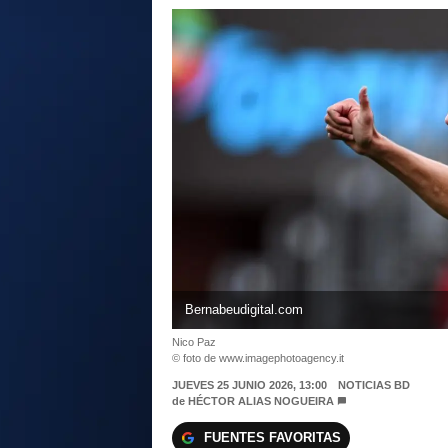
Bernabeudigital.com
Nico Paz
© foto de www.imagephotoagency.it
JUEVES 25 JUNIO 2026, 13:00
NOTICIAS BD
de
HÉCTOR ALIAS NOGUEIRA
FUENTES FAVORITAS