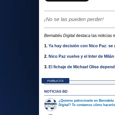
¡No se las pueden perder!
Bernabéu Digital
destaca las noticias 
1.
Ya hay decisión con Nico Paz: se 
2.
Nico Paz vuelve y el Inter de Milán
3.
El fichaje de Michael Olise depen
PUBBLICITÀ
NOTICIAS BD
¿Quieres patrocinarte en Bernabéu
Digital? Te contamos cómo hacerl