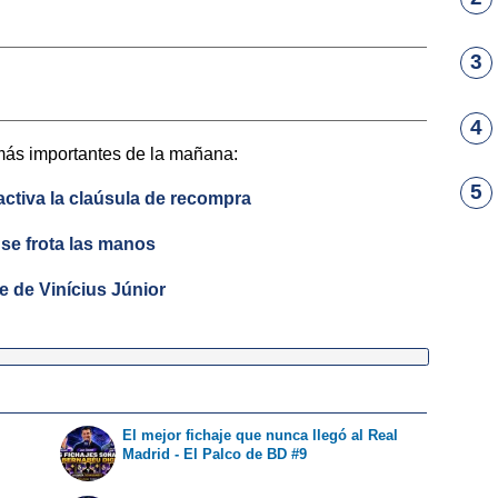
3
4
más importantes de la mañana:
5
activa la claúsula de recompra
 se frota las manos
de de Vinícius Júnior
El mejor fichaje que nunca llegó al Real
o
Madrid - El Palco de BD #9