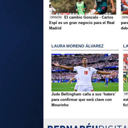
El cambio Gonzalo - Carlos
OPINIÓN
OPI
Espí es un gran negocio para el Real
para
Madrid
deb
LAURA MORENO ÁLVAREZ
L
Jude Bellingham calla a sus ‘haters’
OP
para confirmar que será clave con
es
Mourinho
fi