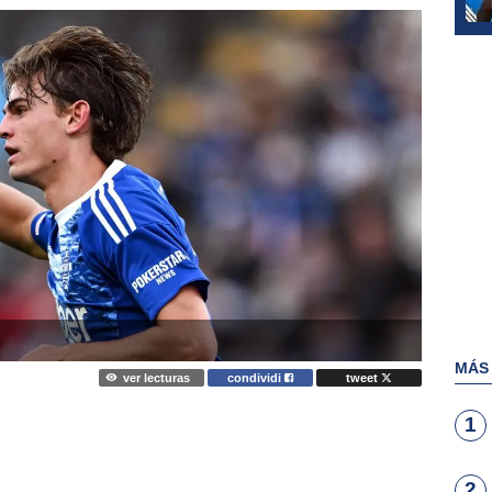
MÁS
ver lecturas
condividi
tweet
1
2