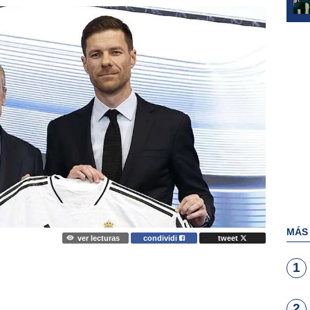
MÁS
ver lecturas
condividi
tweet
1
2