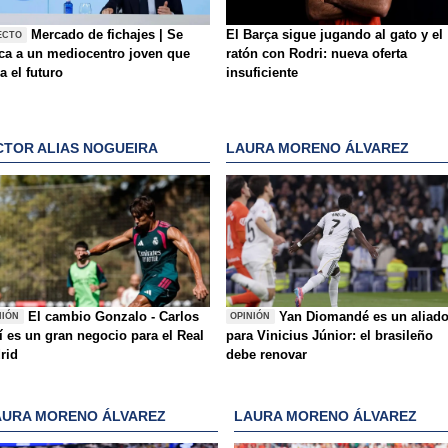
Mercado de fichajes | Se
El Barça sigue jugando al gato y el
ECTO
ca a un mediocentro joven que
ratón con Rodri: nueva oferta
ja el futuro
insuficiente
CTOR ALIAS NOGUEIRA
LAURA MORENO ÁLVAREZ
El cambio Gonzalo - Carlos
Yan Diomandé es un aliad
NIÓN
OPINIÓN
í es un gran negocio para el Real
para Vinicius Júnior: el brasileño
rid
debe renovar
AURA MORENO ÁLVAREZ
LAURA MORENO ÁLVAREZ