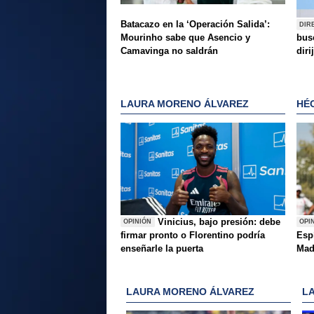
Batacazo en la ‘Operación Salida’:
DIR
Mourinho sabe que Asencio y
bus
Camavinga no saldrán
diri
LAURA MORENO ÁLVAREZ
HÉ
Vinicius, bajo presión: debe
OPINIÓN
OPI
firmar pronto o Florentino podría
Esp
enseñarle la puerta
Mad
LAURA MORENO ÁLVAREZ
L