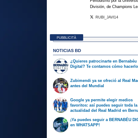
Periodismo por la Univers
División, de Champions L
RUBI_JAVI14
PUBBLICITÀ
NOTICIAS BD
¿Quieres patrocinarte en Bernabéu
Digital? Te contamos cómo hacerl
Zubimendi ya se ofreció al Real Ma
antes del Mundial
Google ya permite elegir medios
favoritos: así puedes seguir toda la
actualidad del Real Madrid en Ber
Digital
¡Ya puedes seguir a BERNABÉU DI
en WHATSAPP!