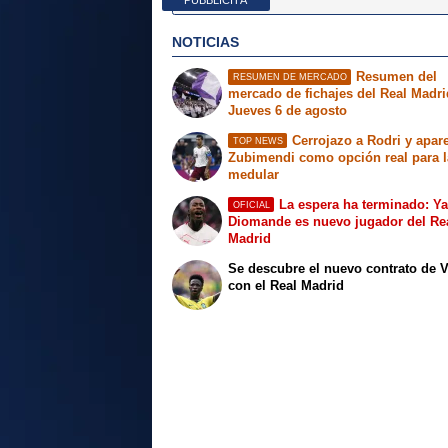
PUBBLICITÀ
NOTICIAS
Resumen del
RESUMEN DE MERCADO
mercado de fichajes del Real Madri
Jueves 6 de agosto
Cerrojazo a Rodri y apar
TOP NEWS
Zubimendi como opción real para l
medular
La espera ha terminado: Y
OFICIAL
Diomande es nuevo jugador del Re
Madrid
Se descubre el nuevo contrato de V
con el Real Madrid