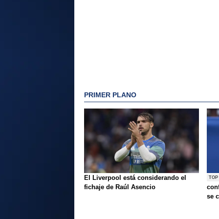
PRIMER PLANO
El Liverpool está considerando el
TOP
fichaje de Raúl Asencio
conf
se c