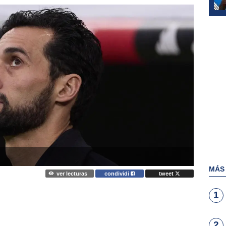
MÁS
ver lecturas
condividi
tweet
1
2