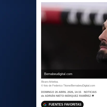
Bernabeudigital.com
Álvaro Arbeloa.
© foto de Federico Titone/BernabeuDigital.com
DOMINGO 26 ABRIL 2026, 14:15
NOTICIAS
de
ADRIÁN NIETO-MÁRQUEZ RAMÍREZ
FUENTES FAVORITAS