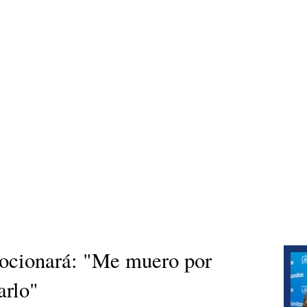
mocionará: "Me muero por
arlo"