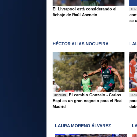
El Liverpool está considerando el
TOP
fichaje de Raúl Asencio
conf
se c
HÉCTOR ALIAS NOGUEIRA
LA
El cambio Gonzalo - Carlos
OPINIÓN
OPI
Espí es un gran negocio para el Real
para
Madrid
deb
LAURA MORENO ÁLVAREZ
L