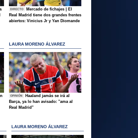
a
Mercado de fichajes | El
DIRECTO
l
Real Madrid tiene dos grandes frentes
abiertos: Vinicius Jr y Yan Diomande
LAURA MORENO ÁLVAREZ
ón
Haaland jamás se irá al
OPINIÓN
Barça, ya lo han avisado: "ama al
Real Madrid"
LAURA MORENO ÁLVAREZ