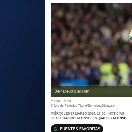
Bernabeudigital.com
Endrick, Brasil
© foto de Federico Titone/BernabeuDigital.com
MIÉRCOLES 27 MARZO 2024, 17:00
NOTICIAS
de
ALEJANDRO ALONSO
@ALEEXALONSO_
FUENTES FAVORITAS