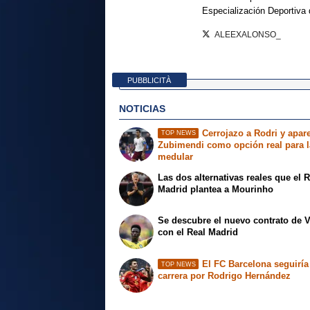
Especialización Deportiva
ALEEXALONSO_
PUBBLICITÀ
NOTICIAS
Cerrojazo a Rodri y apar
TOP NEWS
Zubimendi como opción real para l
medular
Las dos alternativas reales que el 
Madrid plantea a Mourinho
Se descubre el nuevo contrato de V
con el Real Madrid
El FC Barcelona seguiría
TOP NEWS
carrera por Rodrigo Hernández