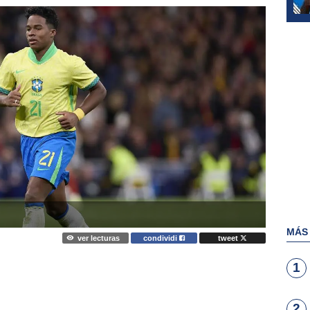
MÁS
ver lecturas
condividi
tweet
1
2