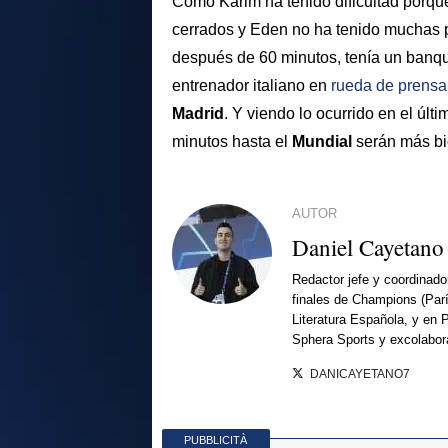
Como Karim ha tenido dificultad porqu
cerrados y Eden no ha tenido muchas p
después de 60 minutos, tenía un banqu
entrenador italiano en
rueda de prensa
Madrid
. Y viendo lo ocurrido en el últ
minutos hasta el
Mundial
serán más bi
AUTOR
Daniel Cayetano
Redactor jefe y coordinado
finales de Champions (Par
Literatura Española, y en 
Sphera Sports y excolabor
DANICAYETANO7
PUBBLICITÀ