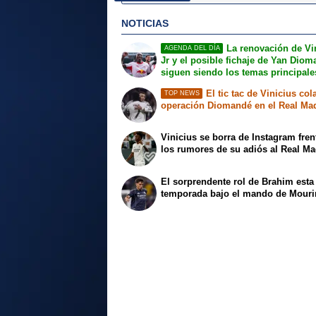
NOTICIAS
La renovación de Vi
AGENDA DEL DÍA
Jr y el posible fichaje de Yan Dio
siguen siendo los temas principale
El tic tac de Vinicius col
TOP NEWS
operación Diomandé en el Real Ma
Vinicius se borra de Instagram fren
los rumores de su adiós al Real Ma
El sorprendente rol de Brahim esta
temporada bajo el mando de Mour