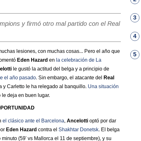
3
mpions y firmó otro mal partido con el Real
4
 muchas lesiones, con muchas cosas... Pero el año que
5
 comentó
Eden Hazard
en
la celebración de La
lotti
le gustó la actitud del belga y a principio de
e el año pasado
. Sin embargo, el atacante del
Real
y Carletto le ha relegado al banquillo.
Una situación
le deja en buen lugar.
OPORTUNIDAD
en
el clásico ante el
Barcelona
,
Ancelotti
optó por dar
por
Eden Hazard
contra el
Shakhtar Donetsk
. El belga
 minuto (59' vs Mallorca el 11 de septiembre), y su