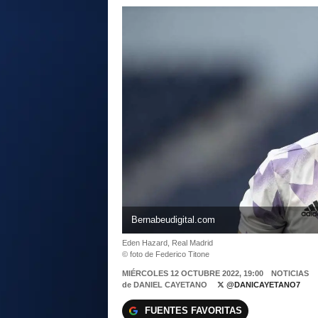
Bernabeudigital.com
Eden Hazard, Real Madrid
© foto de Federico Titone
MIÉRCOLES 12 OCTUBRE 2022, 19:00
NOTICIAS
de
DANIEL CAYETANO
@DANICAYETANO7
FUENTES FAVORITAS