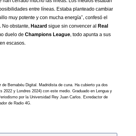
e han cerrado mucho las líneas. Los medios estaban
osibilidades entre líneas. Estaba planteado cambiar
illo muy potente y con mucha energía", confesó el
. No obstante,
Hazard
sigue sin convencer al
Real
imo duelo de
Champions League
, todo apunta a sus
en escasos.
r de Bernabéu Digital. Madridista de cuna. Ha cubierto ya dos
ís 2022 y Londres 2024) con este medio. Graduado en Lengua y
Periodismo por la Universidad Rey Juan Carlos. Exredactor de
ador de Radio 4G.