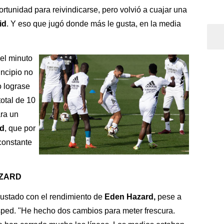
ortunidad para reivindicarse, pero volvió a cuajar una
id
. Y eso que jugó donde más le gusta, en la media
el minuto
incipio no
o lograse
total de 10
ra un
id
, que por
constante
AZARD
ustado con el rendimiento de
Eden Hazard,
pese a
sped. "He hecho dos cambios para meter frescura.