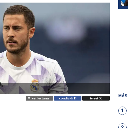
MÁS
ver lecturas
condividi
tweet
1
2