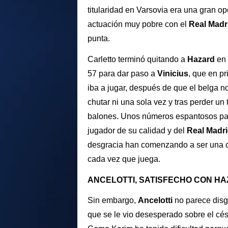
titularidad en Varsovia era una gran op
actuación muy pobre con el
Real Madr
punta.
Carletto terminó quitando a
Hazard
en 
57
para dar paso a
Vinicius
, que en pr
iba a jugar, después de que el belga n
chutar ni una sola vez y tras perder un 
balones. Unos números espantosos pa
jugador de su calidad y del
Real Madr
desgracia han comenzando a ser una 
cada vez que juega.
ANCELOTTI, SATISFECHO CON H
Sin embargo,
Ancelotti
no parece disg
que se le vio desesperado sobre el cé