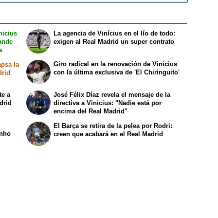
nicius
La agencia de Vinícius en el lío de todo:
mande
exigen al Real Madrid un super contrato
s
Giro radical en la renovación de Vinicius
apsa la
con la última exclusiva de 'El Chiringuito'
drid
te a
José Félix Díaz revela el mensaje de la
drid
directiva a Vinícius: "Nadie está por
encima del Real Madrid"
El Barça se retira de la pelea por Rodri:
inho
creen que acabará en el Real Madrid