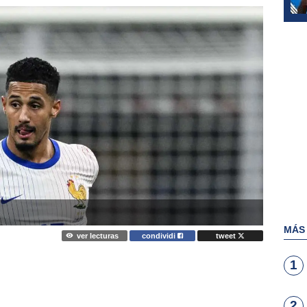
MÁS
ver lecturas
condividi
tweet
1
2