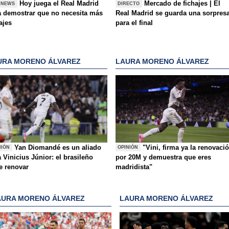
Hoy juega el Real Madrid
Mercado de fichajes | El
 NEWS
DIRECTO
a demostrar que no necesita más
Real Madrid se guarda una sorpres
ajes
para el final
URA MORENO ÁLVAREZ
LAURA MORENO ÁLVAREZ
Yan Diomandé es un aliado
"Vini, firma ya la renovaci
NIÓN
OPINIÓN
 Vinicius Júnior: el brasileño
por 20M y demuestra que eres
e renovar
madridista"
AURA MORENO ÁLVAREZ
LAURA MORENO ÁLVAREZ