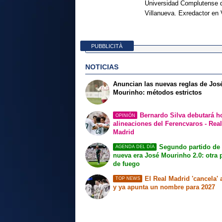
Universidad Complutense d
Villanueva. Exredactor en 
PUBBLICITÀ
NOTICIAS
Anuncian las nuevas reglas de Jos
Mourinho: métodos estrictos
Bernardo Silva debutará ho
OPINIÓN
alineaciones del Ferencvaros - Rea
Madrid
Segundo partido de 
AGENDA DEL DÍA
nueva era José Mourinho 2.0: otra 
de fuego
El Real Madrid 'cancela' 
TOP NEWS
y ya apunta un nombre para 2027