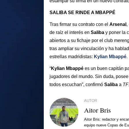
estampar su firma en un nuevo contrato
SALIBA SE RINDE A MBAPPÉ
Tras firmar su contrato con el
Arsenal
,
de raíz el interés en
Saliba
y poner la 
abiertos a su fichaje por el club mereng
tras ampliar su vinculación y ha habl
estrellas madridistas:
Kylian Mbappé
.
“
Kylian Mbappé
es un buen capitán pa
jugadores del mundo. Sin duda, posee u
todos escuchan”, confirmó
Saliba
a
TF
AUTOR
Aitor Bris
Aitor Bris: redactor y enca
equipo nueve Copas de Eur