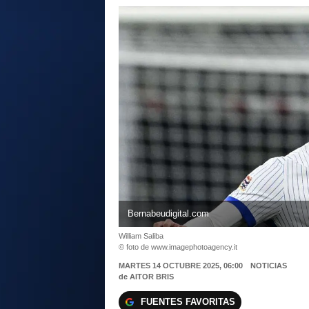
Bernabeudigital.com
William Saliba
© foto de www.imagephotoagency.it
MARTES 14 OCTUBRE 2025, 06:00
NOTICIAS
de
AITOR BRIS
FUENTES FAVORITAS