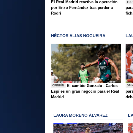
El Real Madrid reactiva la operación
TOP
por Enzo Fernández tras perder a
par
Rodri
fich
HÉCTOR ALIAS NOGUEIRA
LA
El cambio Gonzalo - Carlos
OPINIÓN
OPI
Espí es un gran negocio para el Real
para
Madrid
deb
LAURA MORENO ÁLVAREZ
L