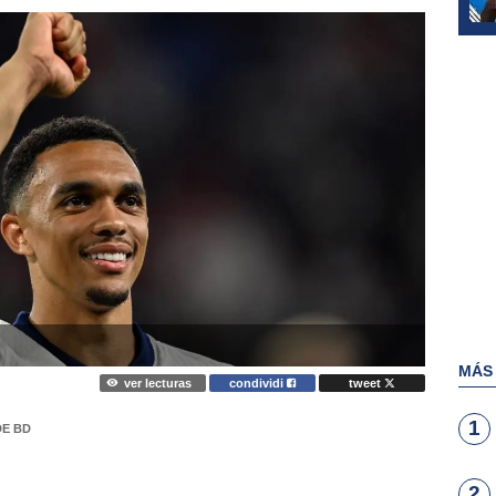
MÁS
ver lecturas
condividi
tweet
1
DE BD
2