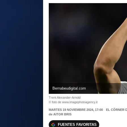
Bernabeudigital.com
Trent Alexander-Arnold
© foto de www.imagephotoagency.it
MARTES 19 NOVIEMBRE 2024, 17:00
EL CÓRNER 
de
AITOR BRIS
FUENTES FAVORITAS