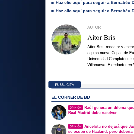
Haz clic aquí para seguir a Bernabéu D
Haz clic aquí para seguir a Bernabéu 
AUTOR
Aitor Bris
Aitor Bris: redactor y enca
equipo nueve Copas de Eur
Universidad Complutense d
Villanueva. Exredactor en 
PUBBLICITÀ
EL CÓRNER DE BD
Raúl genera un dilema que
OPINIÓN
Real Madrid debe resolver
Ancelotti no dejará que J
OPINIÓN
se ocupe de Haaland, pero debería