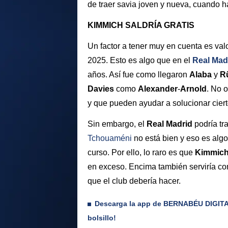
de traer savia joven y nueva, cuando h
KIMMICH SALDRÍA GRATIS
Un factor a tener muy en cuenta es val
2025. Esto es algo que en el
Real Mad
años. Así fue como llegaron
Alaba
y
R
Davies
como
Alexander
-
Arnold
. No 
y que pueden ayudar a solucionar cier
Sin embargo, el
Real Madrid
podría tr
Tchouaméni
no está bien y eso es alg
curso. Por ello, lo raro es que
Kimmic
en exceso. Encima también serviría com
que el club debería hacer.
Descarga la app de BERNABÉU DIGITAL 
bolsillo!