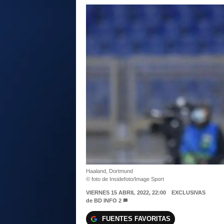
Haaland, Dortmund
© foto de Insidefoto/Image Sport
VIERNES 15 ABRIL 2022, 22:00
EXCLUSIVAS
de
BD INFO 2
FUENTES FAVORITAS