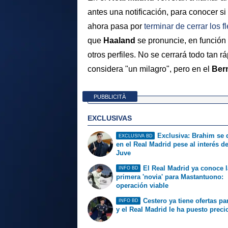
antes una notificación, para conocer si
ahora pasa por
terminar de cerrar los f
que
Haaland
se pronuncie, en función
otros perfiles. No se cerrará todo tan 
considera "un milagro", pero en el
Ber
PUBBLICITÀ
EXCLUSIVAS
Exclusiva: Brahim se
EXCLUSIVA BD
en el Real Madrid pese al interés de
Juve
El Real Madrid ya conoce l
INFO BD
primera 'novia' para Mastantuono:
operación viable
Cestero ya tiene ofertas par
INFO BD
y el Real Madrid le ha puesto preci