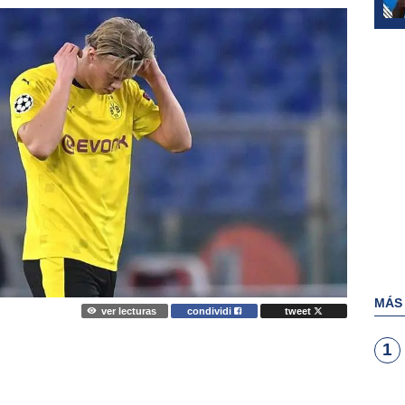
MÁS
ver lecturas
condividi
tweet
1