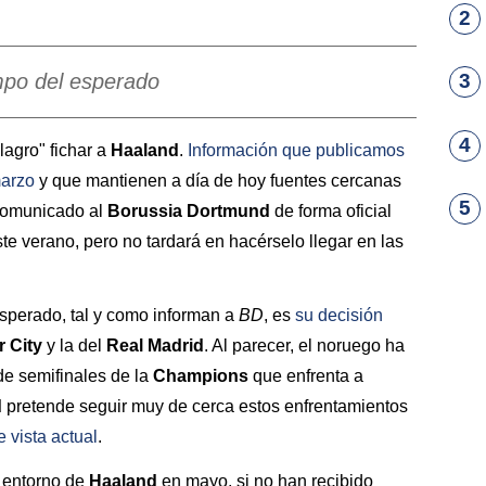
2
mpo del esperado
3
4
agro" fichar a
Haaland
.
Información que publicamos
marzo
y que mantienen a día de hoy fuentes cercanas
5
 comunicado al
Borussia Dortmund
de forma oficial
ste verano, pero no tardará en hacérselo llegar en las
esperado, tal y como informan a
BD
, es
su decisión
r City
y la del
Real Madrid
. Al parecer, el noruego ha
de semifinales de la
Champions
que enfrenta a
d
pretende seguir muy de cerca estos enfrentamientos
 vista actual
.
l entorno de
Haaland
en mayo, si no han recibido