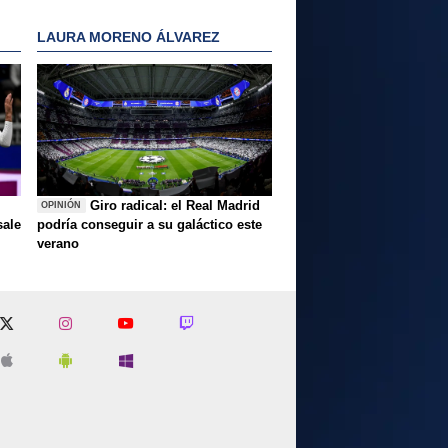
LAURA MORENO ÁLVAREZ
Giro radical: el Real Madrid
OPINIÓN
sale
podría conseguir a su galáctico este
verano