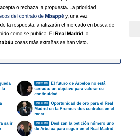
 acepta o rechaza la propuesta. La prioridad
lecos del contrato de
Mbappé
y, una vez
 de la respuesta, analizarán el mercado en busca de
rápido como se publica. El
Real Madrid
lo
nabéu
cosas más extrañas se han visto.
 queda
El futuro de Arbeloa no está
INFO BD
 la
cerrado: un objetivo para valorar su
continuidad
a
Oportunidad de oro para el Real
INFO BD
Madrid en la Premier: dos centrales en el
radar
a salir
Deslizan la petición número uno
INFO BD
o
de Arbeloa para seguir en el Real Madrid