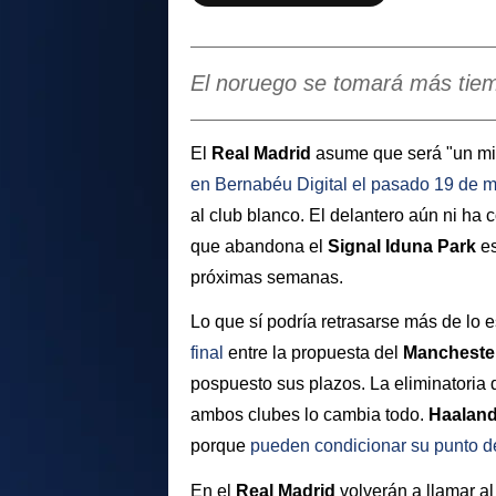
El noruego se tomará más tie
El
Real Madrid
asume que será "un mil
en
Bernabéu Digital
el pasado 19 de 
al club blanco. El delantero aún ni ha
que abandona el
Signal Iduna Park
e
próximas semanas.
Lo que sí podría retrasarse más de lo 
final
entre la propuesta del
Mancheste
pospuesto sus plazos. La eliminatoria 
ambos clubes lo cambia todo.
Haalan
porque
pueden condicionar su punto de
En el
Real Madrid
volverán a llamar a