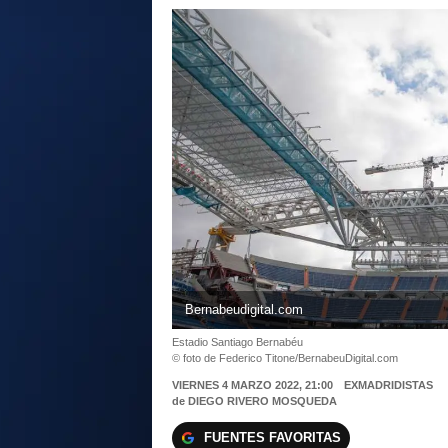
Bernabeudigital.com
Estadio Santiago Bernabéu
© foto de Federico Titone/BernabeuDigital.com
VIERNES 4 MARZO 2022, 21:00
EXMADRIDISTAS
de
DIEGO RIVERO MOSQUEDA
FUENTES FAVORITAS