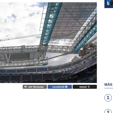
MÁS
ver lecturas
condividi
tweet
1
2