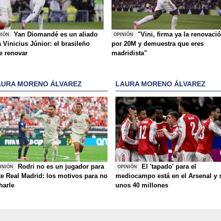
Yan Diomandé es un aliado
"Vini, firma ya la renovaci
NIÓN
OPINIÓN
 Vinicius Júnior: el brasileño
por 20M y demuestra que eres
e renovar
madridista"
AURA MORENO ÁLVAREZ
LAURA MORENO ÁLVAREZ
Rodri no es un jugador para
El 'tapado' para el
INIÓN
OPINIÓN
te Real Madrid: los motivos para no
mediocampo está en el Arsenal y 
charle
unos 40 millones