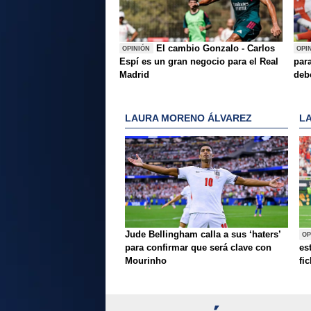
El cambio Gonzalo - Carlos
OPINIÓN
OPI
Espí es un gran negocio para el Real
para
Madrid
deb
LAURA MORENO ÁLVAREZ
L
Jude Bellingham calla a sus ‘haters’
OP
para confirmar que será clave con
es
Mourinho
fi