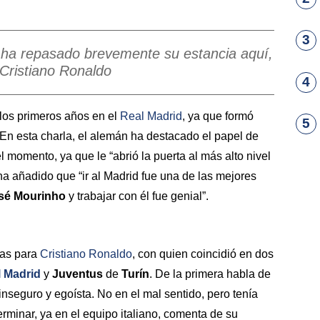
3
o ha repasado brevemente su estancia aquí,
 Cristiano Ronaldo
4
los primeros años en el
Real Madrid
, ya que formó
5
. En esta charla, el alemán ha destacado el papel de
l momento, ya que le “abrió la puerta al más alto nivel
ha añadido que “ir al Madrid fue una de las mejores
sé Mourinho
y trabajar con él fue genial”.
ras para
Cristiano Ronaldo
, con quien coincidió en dos
 Madrid
y
Juventus
de
Turín
. De la primera habla de
nseguro y egoísta. No en el mal sentido, pero tenía
erminar, ya en el equipo italiano, comenta de su