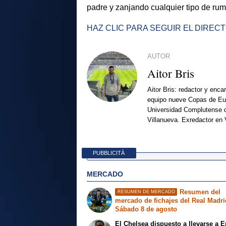
padre y zanjando cualquier tipo de rum
HAZ CLIC PARA SEGUIR EL DIRE
AUTOR
Aitor Bris
Aitor Bris: redactor y enca
equipo nueve Copas de Eur
Universidad Complutense d
Villanueva. Exredactor en 
PUBBLICITÀ
MERCADO
Resumen del
RESUMEN DE MERCADO
mercado de fichajes del Real Madri
Sábado 8 de agosto
El Chelsea dispuesto a llevarse a E