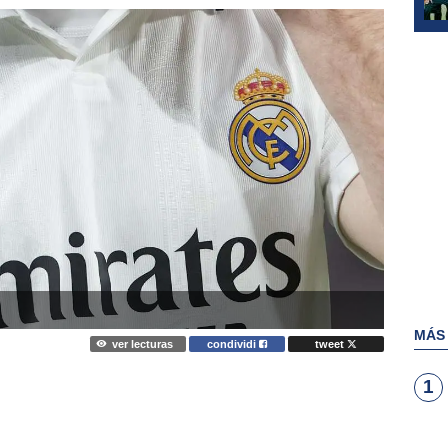
MÁS
ver lecturas
condividi
tweet
1