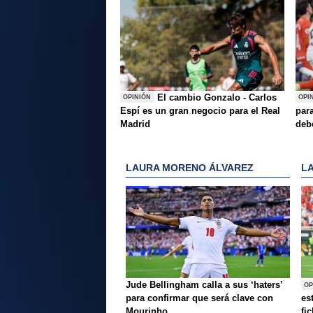
El cambio Gonzalo - Carlos
OPINIÓN
OPI
Espí es un gran negocio para el Real
para
Madrid
deb
LAURA MORENO ÁLVAREZ
L
Jude Bellingham calla a sus ‘haters’
OP
para confirmar que será clave con
es
Mourinho
fi