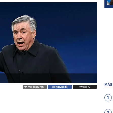
MÁS
ver lecturas
condividi
tweet
1
2