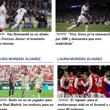
Yan Diomandé es un aliado
"Vini, firma ya la renovaci
NIÓN
OPINIÓN
 Vinicius Júnior: el brasileño
por 20M y demuestra que eres
e renovar
madridista"
AURA MORENO ÁLVAREZ
LAURA MORENO ÁLVAREZ
Rodri no es un jugador para
El 'tapado' para el
INIÓN
OPINIÓN
te Real Madrid: los motivos para no
mediocampo está en el Arsenal y 
charle
unos 40 millones