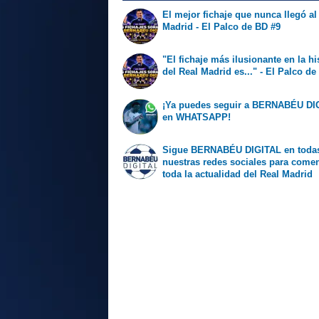
El mejor fichaje que nunca llegó al
Madrid - El Palco de BD #9
"El fichaje más ilusionante en la hi
del Real Madrid es..." - El Palco de
¡Ya puedes seguir a BERNABÉU DI
en WHATSAPP!
Sigue BERNABÉU DIGITAL en toda
nuestras redes sociales para come
toda la actualidad del Real Madrid