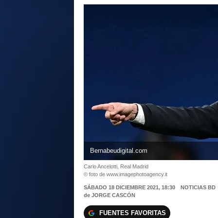
Bernabeudigital.com
Carlo Ancelotti, Real Madrid
© foto de www.imagephotoagency.it
SÁBADO 18 DICIEMBRE 2021, 18:30
NOTICIAS BD
de
JORGE CASCÓN
FUENTES FAVORITAS