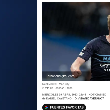
Bernabeudigital.com
Real Madrid - Man City
© foto de Federico Titone
MIÉRCOLES 19 ABRIL 2023, 23:44
NOTICIAS BD
de
DANIEL CAYETANO
@DANICAYETANO7
FUENTES FAVORITAS