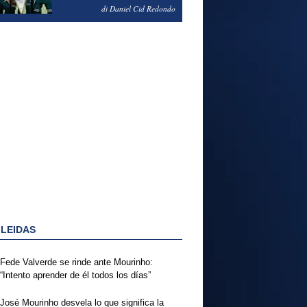
NOTAS DEL FERENCVAROS
di Daniel Cid Redondo
1-2 REAL MADRID
 LEIDAS
Fede Valverde se rinde ante Mourinho:
“Intento aprender de él todos los días”
José Mourinho desvela lo que significa la