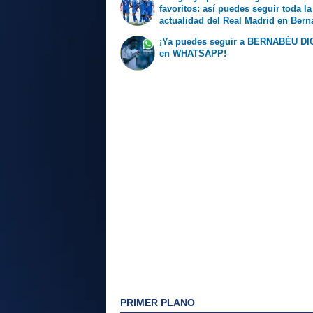
favoritos: así puedes seguir toda la
actualidad del Real Madrid en Ber
Digital
¡Ya puedes seguir a BERNABÉU DI
en WHATSAPP!
PRIMER PLANO