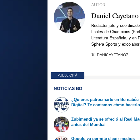
AUTOR
Daniel Cayetano
Redactor jefe y coordinado
finales de Champions (Par
Literatura Española, y en 
Sphera Sports y excolabor
DANICAYETANO7
PUBBLICITÀ
NOTICIAS BD
¿Quieres patrocinarte en Bernabéu
Digital? Te contamos cómo hacerl
Zubimendi ya se ofreció al Real Ma
antes del Mundial
Google ya permite elegir medios