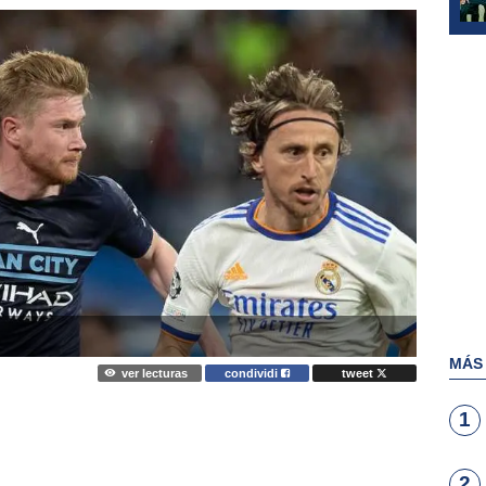
MÁS
ver lecturas
condividi
tweet
1
2