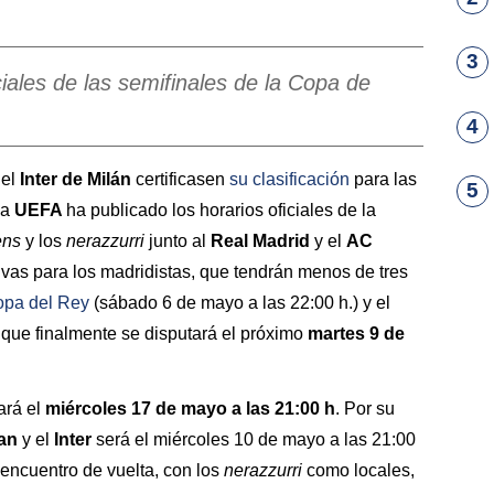
3
iales de las semifinales de la Copa de
4
el
Inter de Milán
certificasen
su clasificación
para las
5
 la
UEFA
ha publicado los horarios oficiales de la
zens
y los
nerazzurri
junto al
Real Madrid
y el
AC
tivas para los madridistas, que tendrán menos de tres
pa del Rey
(sábado 6 de mayo a las 22:00 h.) y el
, que finalmente se disputará el próximo
martes 9 de
ará el
miércoles 17 de mayo a las 21:00 h
. Por su
lan
y el
Inter
será el miércoles 10 de mayo a las 21:00
 encuentro de vuelta, con los
nerazzurri
como locales,