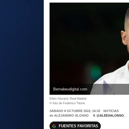
Bernabeudigital.com
Eden Hazard, Real Madrid
© foto de Federico Titone
SÁBADO 8 OCTUBRE 2022, 16:32
NOTICIAS
de
ALEJANDRO ALONSO
@ALEEXALONSO_
FUENTES FAVORITAS