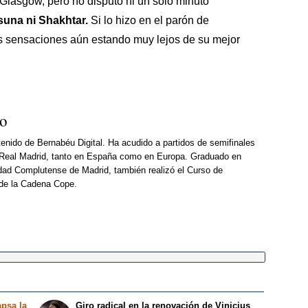
 Glasgow, pero no disputó ni un solo minuto
asuna ni Shakhtar.
Si lo hizo en el parón de
s sensaciones aún estando muy lejos de su mejor
so
enido de Bernabéu Digital. Ha acudido a partidos de semifinales
Real Madrid, tanto en España como en Europa. Graduado en
dad Complutense de Madrid, también realizó el Curso de
 de la Cadena Cope.
apsa la
Giro radical en la renovación de Vinicius