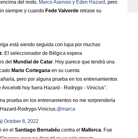
encima del resto,
Marco Asensio y Eden Hazard
, pero
ón siempre y cuando
Fede Valverde
retrase su
elga está siendo seguida con lupa por muchas
z
. El seleccionador de Bélgica espera
es del
Mundial de Catar
. Hoy parece que tendrá una
acado
Mario Cortegana
en su cuenta
rañaría, pero por alguna prueba en los entrenamientos
 Ancelotti hoy fuera Hazard - Rodrygo - Vinicius".
guna prueba en los entrenamientos no me sorprendería
a Hazard-Rodrygo-Vinicius.
@marca
a)
October 8, 2022
o en el
Santiago Bernabéu
contra el
Mallorca
. Fue