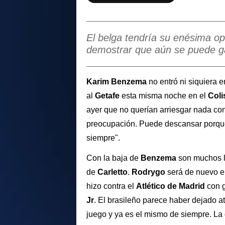
El belga tendría su enésima op
demostrar que aún se puede ga
Karim Benzema
no entró ni siquiera 
al
Getafe
esta misma noche en el
Col
ayer que no querían arriesgar nada co
preocupación. Puede descansar porque
siempre".
Con la baja de
Benzema
son muchos l
de
Carletto
.
Rodrygo
será de nuevo el
hizo contra el
Atlético de Madrid
con g
Jr
. El brasileño parece haber dejado at
juego y ya es el mismo de siempre. La 