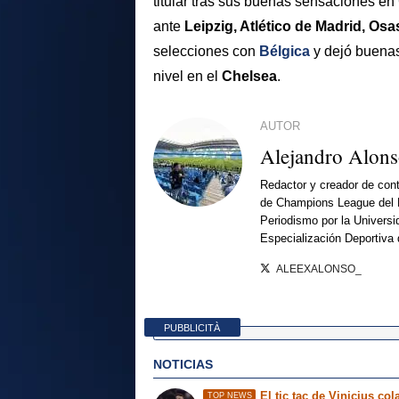
titular tras sus buenas sensaciones en
ante
Leipzig, Atlético de Madrid, Os
selecciones con
Bélgica
y dejó buena
nivel en el
Chelsea
.
AUTOR
Alejandro Alon
Redactor y creador de cont
de Champions League del 
Periodismo por la Universi
Especialización Deportiva
ALEEXALONSO_
PUBBLICITÀ
NOTICIAS
El tic tac de Vinicius col
TOP NEWS