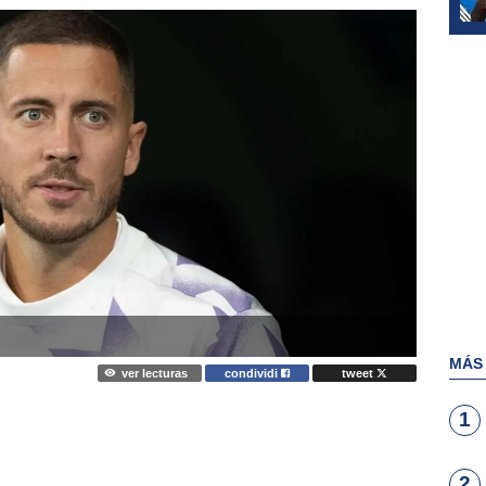
MÁS
ver lecturas
condividi
tweet
1
2