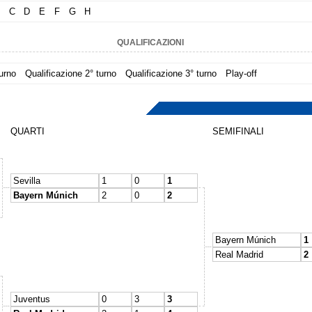
C
D
E
F
G
H
QUALIFICAZIONI
turno
Qualificazione 2° turno
Qualificazione 3° turno
Play-off
QUARTI
SEMIFINALI
Sevilla
1
0
1
Bayern Múnich
2
0
2
Bayern Múnich
1
Real Madrid
2
Juventus
0
3
3