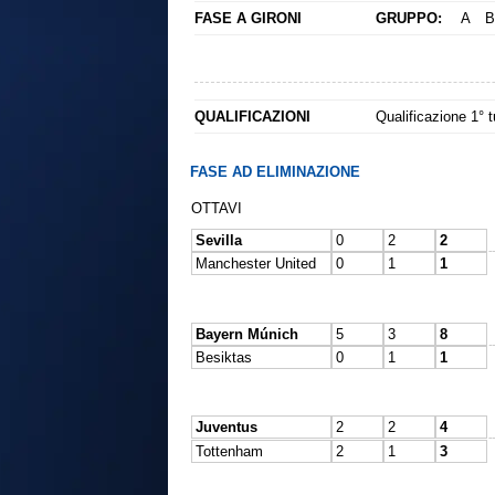
FASE A GIRONI
GRUPPO:
A
B
QUALIFICAZIONI
Qualificazione 1° 
FASE AD ELIMINAZIONE
OTTAVI
Sevilla
0
2
2
Manchester United
0
1
1
Bayern Múnich
5
3
8
Besiktas
0
1
1
Juventus
2
2
4
Tottenham
2
1
3