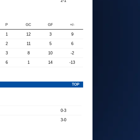
2-1
P
GC
GF
+/-
1
12
3
9
2
11
5
6
3
8
10
-2
6
1
14
-13
TOP
0-3
3-0