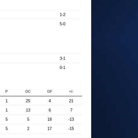
1-2
5-0
3-1
0-1
P
GC
GF
+/-
1
25
4
21
1
13
6
7
5
5
18
-13
5
2
17
-15