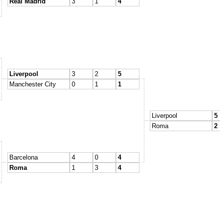
Real Madrid
3
1
4
Liverpool
3
2
5
Manchester City
0
1
1
Liverpool
5
Roma
2
Barcelona
4
0
4
Roma
1
3
4