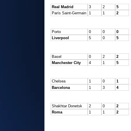
Real Madrid
3
2
5
París Saint-Germain
1
1
2
Porto
0
0
0
Liverpool
5
0
5
Basel
0
2
2
Manchester City
4
1
5
Chelsea
1
0
1
Barcelona
1
3
4
Shakhtar Donetsk
2
0
2
Roma
1
1
2