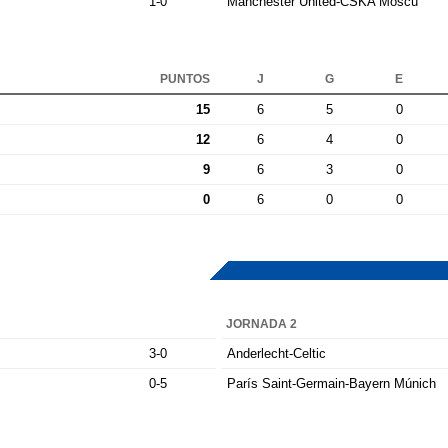
1-0
Manchester United-CSKA Moscú
PUNTOS
J
G
E
15
6
5
0
12
6
4
0
9
6
3
0
0
6
0
0
JORNADA 2
3-0
Anderlecht-Celtic
0-5
París Saint-Germain-Bayern Múnich