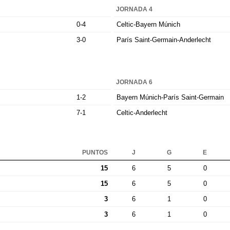
JORNADA 4
0-4
Celtic-Bayern Múnich
3-0
París Saint-Germain-Anderlecht
JORNADA 6
1-2
Bayern Múnich-París Saint-Germain
7-1
Celtic-Anderlecht
PUNTOS
J
G
E
15
6
5
0
15
6
5
0
3
6
1
0
3
6
1
0