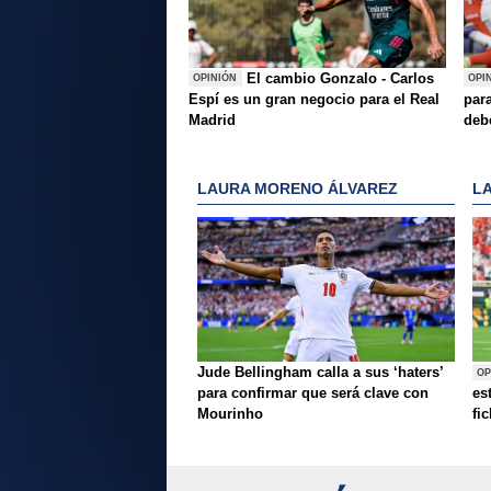
El cambio Gonzalo - Carlos
OPINIÓN
OPI
Espí es un gran negocio para el Real
para
Madrid
deb
LAURA MORENO ÁLVAREZ
L
Jude Bellingham calla a sus ‘haters’
OP
para confirmar que será clave con
es
Mourinho
fi