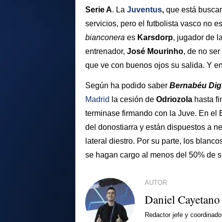
Serie A
. La
Juventus
,
que está buscan
servicios, pero el futbolista vasco no es
bianconera
es
Karsdorp
, jugador de l
entrenador,
José Mourinho
, de no ser
que ve con buenos ojos su salida. Y en 
Según ha podido saber
Bernabéu Digi
Madrid
la cesión de
Odriozola
hasta f
terminase firmando con la Juve. En el 
del donostiarra y están dispuestos a n
lateral diestro. Por su parte, los bla
se hagan cargo al menos del 50% de su
AUTOR
Daniel Cayetano
Redactor jefe y coordinado