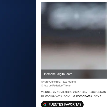
Bernabeudigital.com
Álvaro Odriozola, Real Madrid
© foto de Federico Titone
VIERNES 25 NOVIEMBRE 2022, 12:45
EXCLUSIVAS
de
DANIEL CAYETANO
@DANICAYETANO7
FUENTES FAVORITAS