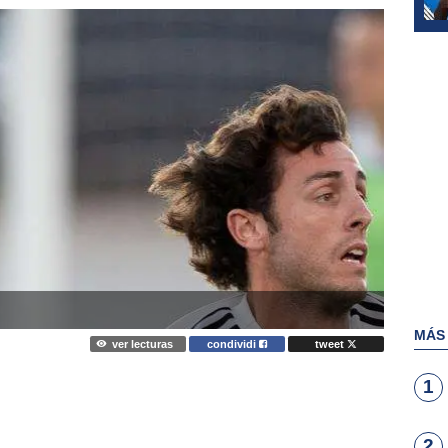
MÁS
ver lecturas
condividi
tweet
1
2