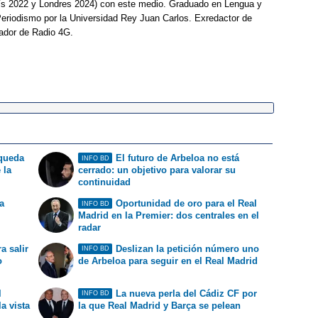
ís 2022 y Londres 2024) con este medio. Graduado en Lengua y
Periodismo por la Universidad Rey Juan Carlos. Exredactor de
ador de Radio 4G.
 queda
El futuro de Arbeloa no está
INFO BD
 la
cerrado: un objetivo para valorar su
continuidad
a
Oportunidad de oro para el Real
INFO BD
Madrid en la Premier: dos centrales en el
radar
a salir
Deslizan la petición número uno
INFO BD
o
de Arbeloa para seguir en el Real Madrid
l
La nueva perla del Cádiz CF por
INFO BD
la vista
la que Real Madrid y Barça se pelean