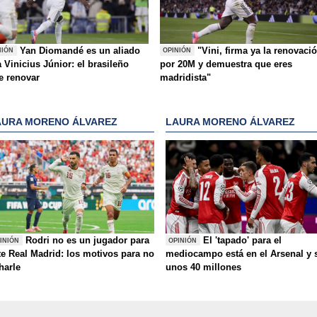
Yan Diomandé es un aliado
"Vini, firma ya la renovaci
NIÓN
OPINIÓN
 Vinicius Júnior: el brasileño
por 20M y demuestra que eres
e renovar
madridista"
AURA MORENO ÁLVAREZ
LAURA MORENO ÁLVAREZ
Rodri no es un jugador para
El 'tapado' para el
INIÓN
OPINIÓN
te Real Madrid: los motivos para no
mediocampo está en el Arsenal y 
charle
unos 40 millones