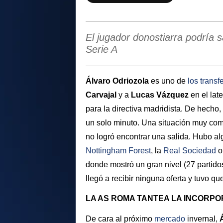
El jugador donostiarra podría s
Serie A
Álvaro Odriozola
es uno de
los transf
Carvajal
y a
Lucas Vázquez
en el lat
para la directiva madridista. De hecho
un solo minuto. Una situación muy com
no logró encontrar una salida. Hubo al
Nottingham Forest
, la
Real Sociedad
o
donde mostró un gran nivel (27 partidos
llegó a recibir ninguna oferta y tuvo q
LA AS ROMA TANTEA LA INCORPO
De cara al próximo
mercado
invernal,