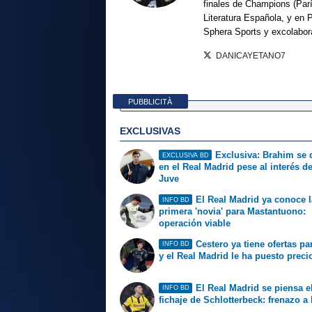
finales de Champions (Par
Literatura Española, y en 
Sphera Sports y excolabor
DANICAYETANO7
PUBBLICITÀ
EXCLUSIVAS
Exclusiva: Brahim se
EXCLUSIVA BD
en el Real Madrid pese al interés de
Juve
El Real Madrid ya conoce l
INFO BD
primera 'novia' para Mastantuono:
operación viable
Cestero ya tiene ofertas par
INFO BD
y el Real Madrid le ha puesto preci
El Real Madrid se piensa e
INFO BD
fichaje de Schlotterbeck: frenazo a 