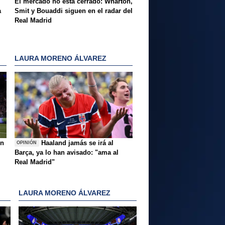
El mercado no está cerrado: Wharton,
a
Smit y Bouaddi siguen en el radar del
Real Madrid
LAURA MORENO ÁLVAREZ
ón
Haaland jamás se irá al
OPINIÓN
Barça, ya lo han avisado: "ama al
Real Madrid"
LAURA MORENO ÁLVAREZ