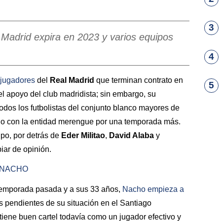
3
l Madrid expira en 2023 y varios equipos
4
e jugadores
del
Real Madrid
que terminan contrato en
5
el apoyo del club madridista; sin embargo, su
odos los futbolistas del conjunto blanco mayores de
ulo con la entidad merengue por una temporada más.
ipo, por detrás de
Eder Militao
,
David Alaba
y
iar de opinión.
 NACHO
temporada pasada y a sus 33 años,
Nacho
empieza a
s pendientes de su situación en el Santiago
tiene buen cartel todavía como un jugador efectivo y