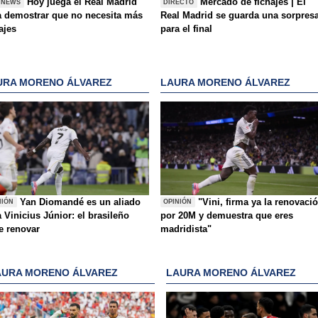
Hoy juega el Real Madrid
Mercado de fichajes | El
 NEWS
DIRECTO
a demostrar que no necesita más
Real Madrid se guarda una sorpres
ajes
para el final
URA MORENO ÁLVAREZ
LAURA MORENO ÁLVAREZ
Yan Diomandé es un aliado
"Vini, firma ya la renovaci
NIÓN
OPINIÓN
 Vinicius Júnior: el brasileño
por 20M y demuestra que eres
e renovar
madridista"
AURA MORENO ÁLVAREZ
LAURA MORENO ÁLVAREZ