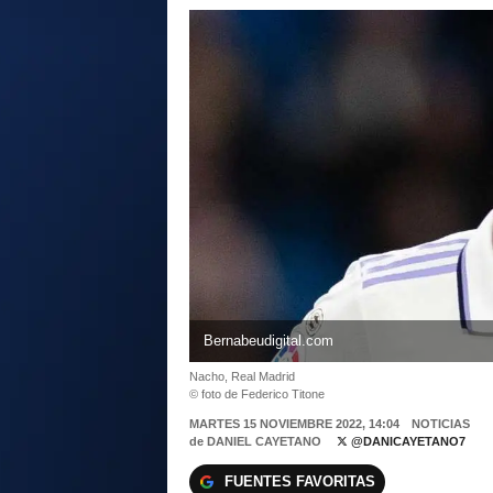
Bernabeudigital.com
Nacho, Real Madrid
© foto de Federico Titone
MARTES 15 NOVIEMBRE 2022, 14:04
NOTICIAS
de
DANIEL CAYETANO
@DANICAYETANO7
FUENTES FAVORITAS