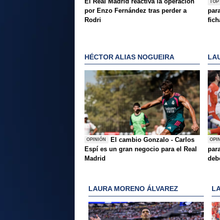
El Real Madrid reactiva la operación
TOP
por Enzo Fernández tras perder a
par
Rodri
fich
HÉCTOR ALIAS NOGUEIRA
LA
El cambio Gonzalo - Carlos
OPINIÓN
OPI
Espí es un gran negocio para el Real
para
Madrid
deb
LAURA MORENO ÁLVAREZ
L