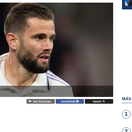
MÁS
ver lecturas
condividi
tweet
1
2