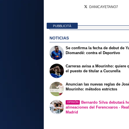
DANICAYETANO7
PUBBLICITÀ
NOTICIAS
Se confirma la fecha de debut de Y
Diomandé: contra el Deportivo
Carreras avisa a Mourinho: quiere q
el puesto de titular a Cucurella
Anuncian las nuevas reglas de Jos
Mourinho: métodos estrictos
Bernardo Silva debutará ho
OPINIÓN
alineaciones del Ferencvaros - Rea
Madrid