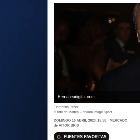
Bernabeudigital.com
Florentino Pérez
© foto de Matteo Gribaudi/Image Sport
DOMINGO 16 ABRIL 2023, 15:58
MERCADO
de
AITOR BRIS
FUENTES FAVORITAS