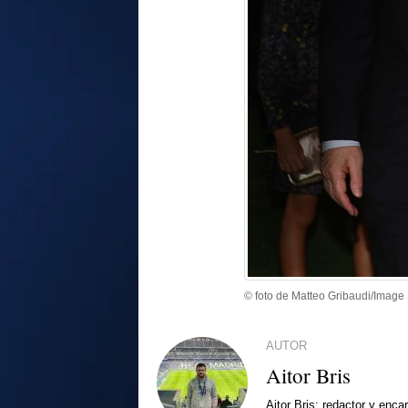
© foto de Matteo Gribaudi/Image 
AUTOR
Aitor Bris
Aitor Bris: redactor y enca