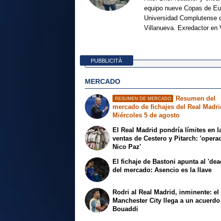
equipo nueve Copas de Eur
Universidad Complutense d
Villanueva. Exredactor en 
PUBBLICITÀ
MERCADO
Resumen del
RESUMEN DE MERCADO
mercado de fichajes del Real Madri
Miércoles 5 de agosto
El Real Madrid pondría límites en l
ventas de Cestero y Pitarch: 'opera
Nico Paz'
El fichaje de Bastoni apunta al 'dea
del mercado: Asencio es la llave
Rodri al Real Madrid, inminente: el
Manchester City llega a un acuerdo
Bouaddi