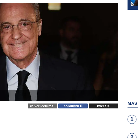
MÁS
ver lecturas
condividi
tweet
1
2