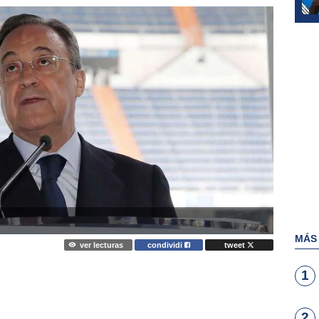
MÁS
ver lecturas
condividi
tweet
1
2