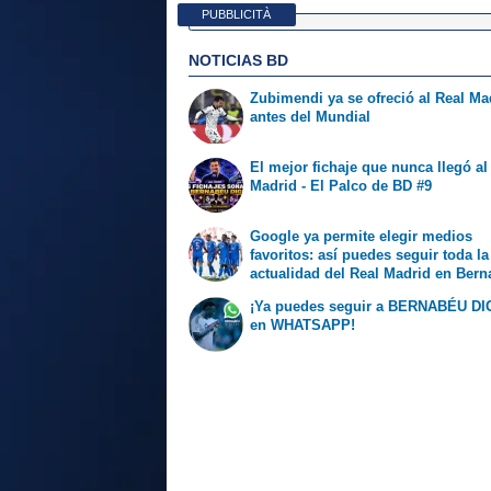
PUBBLICITÀ
NOTICIAS BD
Zubimendi ya se ofreció al Real Ma
antes del Mundial
El mejor fichaje que nunca llegó al
Madrid - El Palco de BD #9
Google ya permite elegir medios
favoritos: así puedes seguir toda la
actualidad del Real Madrid en Ber
Digital
¡Ya puedes seguir a BERNABÉU DI
en WHATSAPP!