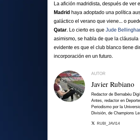
La afición madridista, después de ver e
Madrid
haya adoptado una política au
galáctico el verano que viene... o pue
Qatar
. Lo cierto es que
Jude Bellingh
asimismo, se habla de que la cláusula
evidente es que el club blanco tiene d
incorporación en un futuro.
AUTOR
Javier Rubiano
Redactor de Bernabéu Digi
Antes, redactor en Deporte
Periodismo por la Univers
División, de Champions L
RUBI_JAVI14