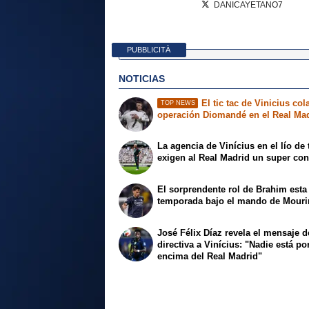
DANICAYETANO7
PUBBLICITÀ
NOTICIAS
El tic tac de Vinicius col
TOP NEWS
operación Diomandé en el Real Ma
La agencia de Vinícius en el lío de 
exigen al Real Madrid un super con
El sorprendente rol de Brahim esta
temporada bajo el mando de Mour
José Félix Díaz revela el mensaje d
directiva a Vinícius: "Nadie está po
encima del Real Madrid"