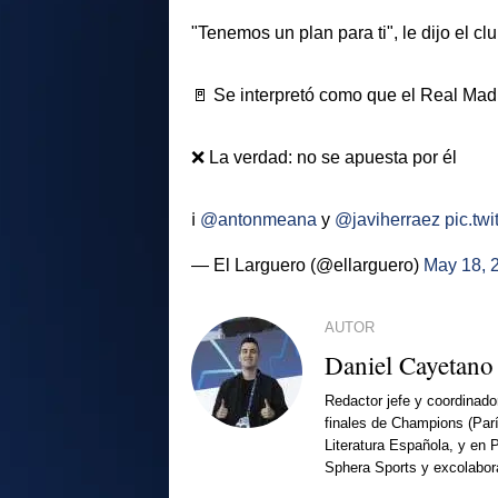
"Tenemos un plan para ti", le dijo el cl
🚪 Se interpretó como que el Real Madr
❌ La verdad: no se apuesta por él
ℹ️
@antonmeana
y
@javiherraez
pic.tw
— El Larguero (@ellarguero)
May 18, 
AUTOR
Daniel Cayetano
Redactor jefe y coordinado
finales de Champions (Par
Literatura Española, y en 
Sphera Sports y excolabor