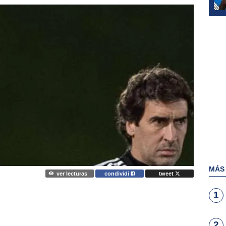
MÁS
ver lecturas
condividi
tweet
1
2