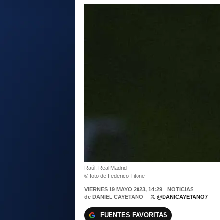
Raúl, Real Madrid
© foto de Federico Titone
VIERNES 19 MAYO 2023, 14:29
NOTICIAS
de
DANIEL CAYETANO
@DANICAYETANO7
FUENTES FAVORITAS