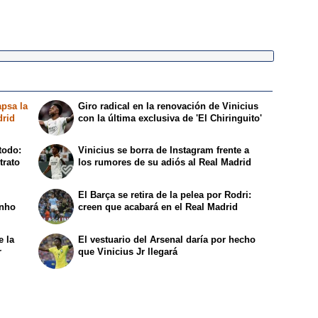
apsa la
Giro radical en la renovación de Vinicius
drid
con la última exclusiva de 'El Chiringuito'
todo:
Vinicius se borra de Instagram frente a
trato
los rumores de su adiós al Real Madrid
El Barça se retira de la pelea por Rodri:
inho
creen que acabará en el Real Madrid
e la
El vestuario del Arsenal daría por hecho
r
que Vinicius Jr llegará