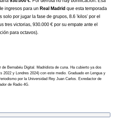
taría
930.000 €
. Por derrota no hay bonificación. Esa
 de ingresos para un
Real Madrid
que esta temporada
 solo por jugar la fase de grupos, 8.6 'kilos' por el
us tres victorias, 930.000 € por su empate ante el
ación para octavos).
r de Bernabéu Digital. Madridista de cuna. Ha cubierto ya dos
ís 2022 y Londres 2024) con este medio. Graduado en Lengua y
Periodismo por la Universidad Rey Juan Carlos. Exredactor de
ador de Radio 4G.