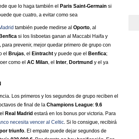
ede que lo haga también el
Paris Saint-Germain
si
 puede que cuatro, a evitar como sea
Madrid
también puede medirse al
Oporto
, al
Benfica
si los lisboetas ganan al Maccabi Haifa y
, para prevenir, mejor quedar primero de grupo con
o el
Brujas
, el
Eintracht
y puede que el
Benfica
;
roer como el
AC Milan
, el
Inter
,
Dortmund
y el ya
N
encia. Los primeros y los segundos de grupo reciben el
octavos de final de la
Champions League
:
9.6
 el
Real Madrid
estará en los bonus por victoria. Para
anco necesita vencer al Celtic
. Si lo consigue, recibirá
por triunfo
. El empate puede dejar segundos de