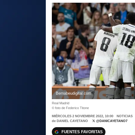
Bernabeudigital.com
Real Madrid
© foto de Federico Titone
MIÉRCOLES 2 NOVIEMBRE 2022, 10:00
NOTICIAS
de
DANIEL CAYETANO
@DANICAYETANO7
FUENTES FAVORITAS