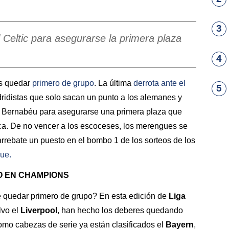
3
 Celtic para asegurarse la primera plaza
4
es quedar
primero de grupo
. La última
derrota ante el
5
dridistas que solo sacan un punto a los alemanes y
o Bernabéu para asegurarse una primera plaza que
ca. De no vencer a los escoceses, los merengues se
arrebate un puesto en el bombo 1 de los sorteos de los
gue
.
O EN CHAMPIONS
e quedar primero de grupo? En esta edición de
Liga
lvo el
Liverpool
, han hecho los deberes quedando
omo cabezas de serie ya están clasificados el
Bayern
,