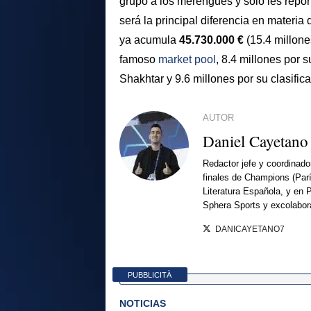
grupo a los merengues y solo les repor
será la principal diferencia en materia
ya acumula
45.730.000 €
(15.4 millones
famoso
market pool
, 8.4 millones por s
Shakhtar y 9.6 millones por su clasific
AUTOR
Daniel Cayetano
Redactor jefe y coordinado
finales de Champions (Par
Literatura Española, y en 
Sphera Sports y excolabor
DANICAYETANO7
PUBBLICITÀ
NOTICIAS