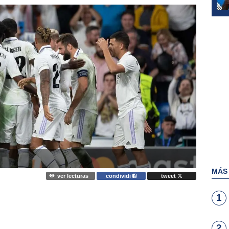
MÁS
ver lecturas
condividi
tweet
1
2