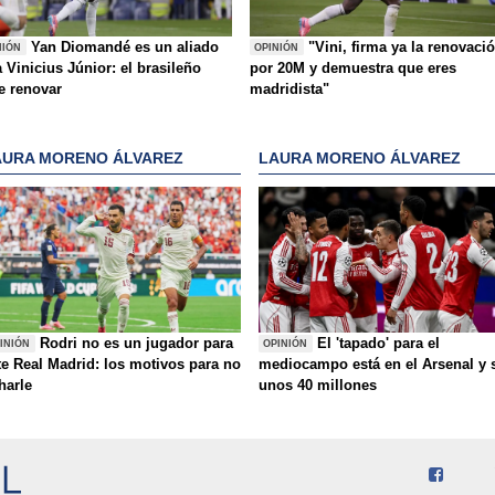
Yan Diomandé es un aliado
"Vini, firma ya la renovaci
NIÓN
OPINIÓN
 Vinicius Júnior: el brasileño
por 20M y demuestra que eres
e renovar
madridista"
AURA MORENO ÁLVAREZ
LAURA MORENO ÁLVAREZ
Rodri no es un jugador para
El 'tapado' para el
INIÓN
OPINIÓN
te Real Madrid: los motivos para no
mediocampo está en el Arsenal y 
charle
unos 40 millones