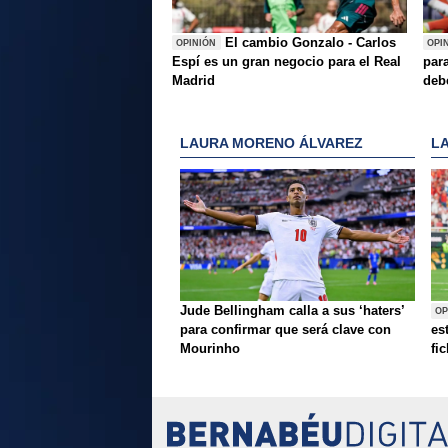
El cambio Gonzalo - Carlos
OPINIÓN
OPI
Espí es un gran negocio para el Real
para
Madrid
deb
LAURA MORENO ÁLVAREZ
L
Jude Bellingham calla a sus ‘haters’
OP
para confirmar que será clave con
es
Mourinho
fi