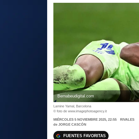
Bernabeudigital.com
Lamine Yamal, Barcelona
© foto de www.imagephotoagency.it
MIÉRCOLES 5 NOVIEMBRE 2025, 22:55
RIVALES
de
JORGE CASCÓN
FUENTES FAVORITAS