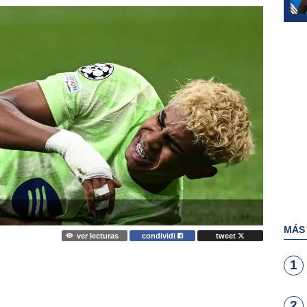
MÁS
ver lecturas
condividi
tweet
1
2