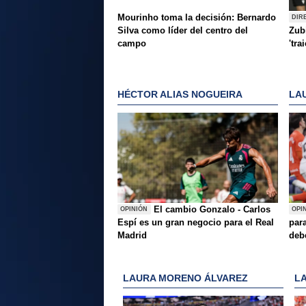
Mourinho toma la decisión: Bernardo
DIR
Silva como líder del centro del
Zubi
campo
'tra
HÉCTOR ALIAS NOGUEIRA
LA
El cambio Gonzalo - Carlos
OPINIÓN
OPI
Espí es un gran negocio para el Real
para
Madrid
deb
LAURA MORENO ÁLVAREZ
L