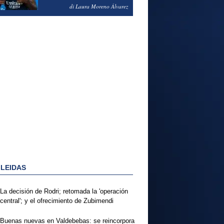
PODRÍA ENSEÑARLE LA
di Laura Moreno Álvarez
PUERTA
 LEIDAS
La decisión de Rodri; retomada la 'operación
central'; y el ofrecimiento de Zubimendi
Buenas nuevas en Valdebebas: se reincorpora