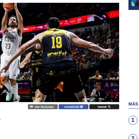
MÁS
ver lecturas
condividi
tweet
1
O
2