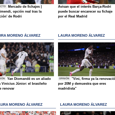
Mercado de fichajes |
Avisan que el interés Barça-Rodri
ECTO
mendi, opción real tras la
puede buscar encarecer su fichaje
ición' de Rodri
por el Real Madrid
URA MORENO ÁLVAREZ
LAURA MORENO ÁLVAREZ
Yan Diomandé es un aliado
"Vini, firma ya la renovaci
NIÓN
OPINIÓN
 Vinicius Júnior: el brasileño
por 20M y demuestra que eres
e renovar
madridista"
AURA MORENO ÁLVAREZ
LAURA MORENO ÁLVAREZ