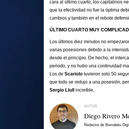
cara al último cuarto, los capitalinos n
que la efectividad no fue la óptima debi
cambios y también en el rebote defens
ÚLTIMO CUARTO MUY COMPLICA
Los últimos diez minutos no empezaro
varias posesiones debido a la intensi
desde el principio. De hecho, el inter
periodo, y no hubo una continuidad madr
Los de
Scariolo
tuvieron solo 50 segun
que todo se redujo a una posesión, per
Sergio Llull
increíble.
AUTOR
Diego Rivero M
Redactor de Bernabéu Digit