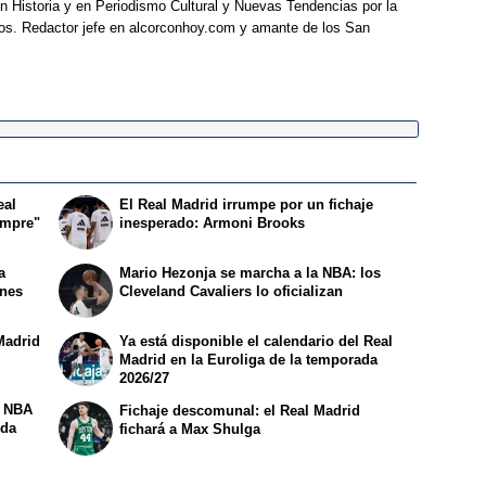
 Historia y en Periodismo Cultural y Nuevas Tendencias por la
os. Redactor jefe en alcorconhoy.com y amante de los San
eal
El Real Madrid irrumpe por un fichaje
empre"
inesperado: Armoni Brooks
a
Mario Hezonja se marcha a la NBA: los
ones
Cleveland Cavaliers lo oficializan
Madrid
Ya está disponible el calendario del Real
Madrid en la Euroliga de la temporada
2026/27
a NBA
Fichaje descomunal: el Real Madrid
ida
fichará a Max Shulga