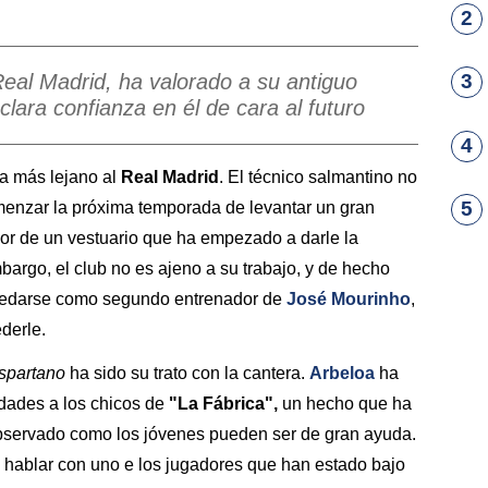
2
eal Madrid, ha valorado a su antiguo
3
lara confianza en él de cara al futuro
4
a más lejano al
Real Madrid
. El técnico salmantino no
5
omenzar la próxima temporada de levantar un gran
vor de un vestuario que ha empezado a darle la
argo, el club no es ajeno a su trabajo, y de hecho
quedarse como segundo entrenador de
José Mourinho
,
derle.
spartano
ha sido su trato con la cantera.
Arbeloa
ha
dades a los chicos de
"La Fábrica",
un hecho que ha
 observado como los jóvenes pueden ser de gran ayuda.
hablar con uno e los jugadores que han estado bajo