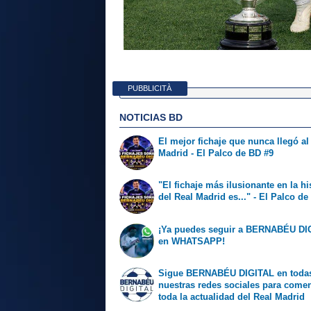
PUBBLICITÀ
NOTICIAS BD
El mejor fichaje que nunca llegó al
Madrid - El Palco de BD #9
"El fichaje más ilusionante en la hi
del Real Madrid es..." - El Palco de
¡Ya puedes seguir a BERNABÉU DI
en WHATSAPP!
Sigue BERNABÉU DIGITAL en toda
nuestras redes sociales para come
toda la actualidad del Real Madrid