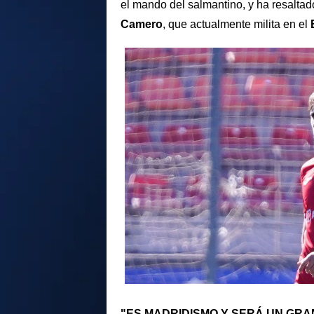
el mando del salmantino, y ha resaltad
Camero
, que actualmente milita en el
"ES MADRIDISMO Y SERÁ UN GR