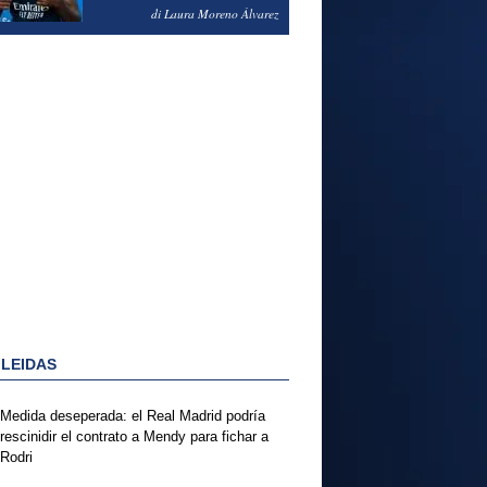
PODRÍA ENSEÑARLE LA
di Laura Moreno Álvarez
PUERTA
 LEIDAS
Medida deseperada: el Real Madrid podría
rescinidir el contrato a Mendy para fichar a
Rodri