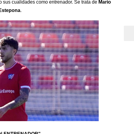
o sus cualidades como entrenador. Se trata de
Mario
Estepona
.
AN ENTRENADOR"