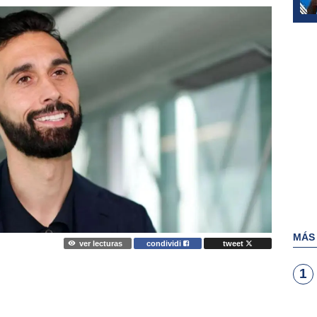
MÁS
ver lecturas
condividi
tweet
1