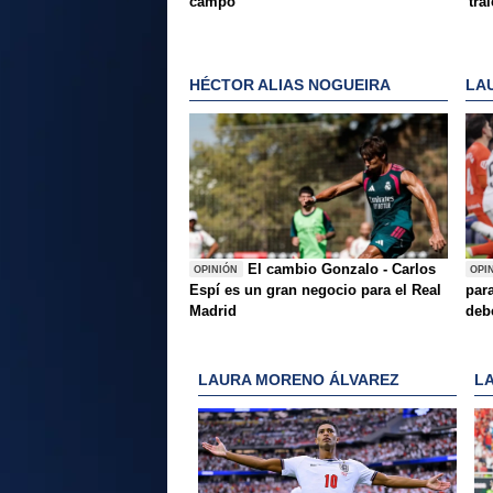
campo
'tra
HÉCTOR ALIAS NOGUEIRA
LA
El cambio Gonzalo - Carlos
OPINIÓN
OPI
Espí es un gran negocio para el Real
para
Madrid
deb
LAURA MORENO ÁLVAREZ
L