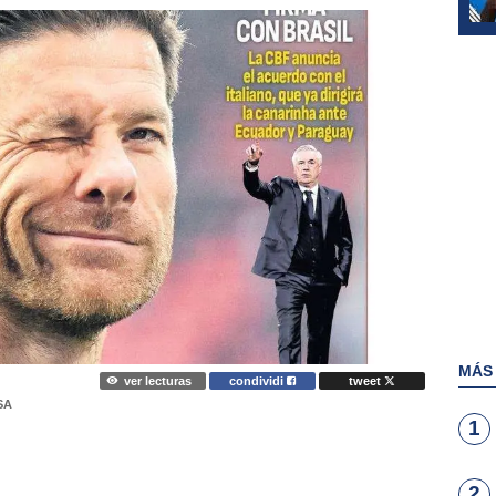
MÁS
ver lecturas
condividi
tweet
SA
1
2