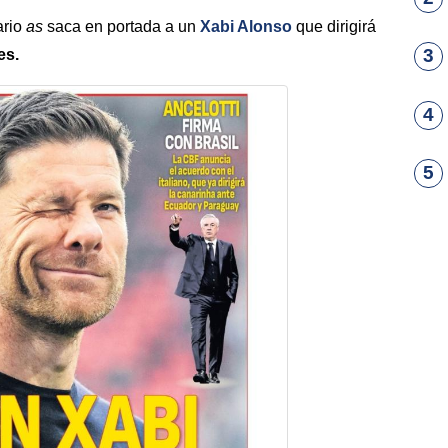
ario
as
saca en portada a un
Xabi Alonso
que dirigirá
3
es.
4
5