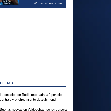
PODRÍA ENSEÑARLE LA
di Laura Moreno Álvarez
PUERTA
 LEIDAS
La decisión de Rodri; retomada la 'operación
central'; y el ofrecimiento de Zubimendi
Buenas nuevas en Valdebebas: se reincorpora