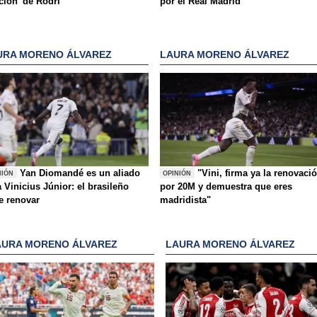
ición' de Rodri
por el Real Madrid
URA MORENO ÁLVAREZ
LAURA MORENO ÁLVAREZ
Yan Diomandé es un aliado
"Vini, firma ya la renovaci
NIÓN
OPINIÓN
 Vinicius Júnior: el brasileño
por 20M y demuestra que eres
e renovar
madridista"
AURA MORENO ÁLVAREZ
LAURA MORENO ÁLVAREZ