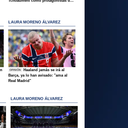
Tchoauméni como protagonistas de
la tarde
LAURA MORENO ÁLVAREZ
ón
Haaland jamás se irá al
OPINIÓN
Barça, ya lo han avisado: "ama al
Real Madrid"
LAURA MORENO ÁLVAREZ