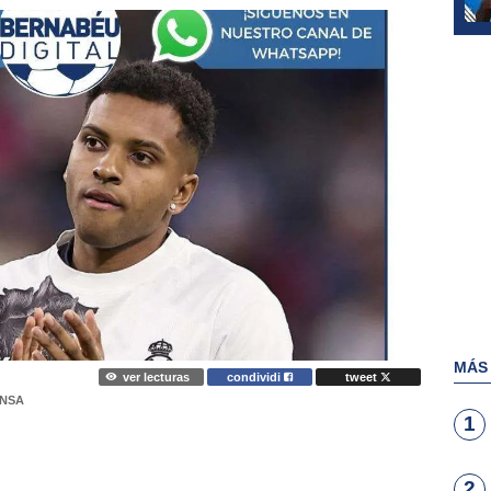
MÁS
ver lecturas
condividi
tweet
ENSA
1
2