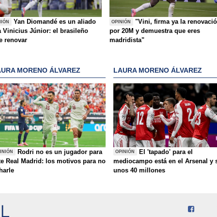
Yan Diomandé es un aliado
"Vini, firma ya la renovaci
NIÓN
OPINIÓN
 Vinicius Júnior: el brasileño
por 20M y demuestra que eres
e renovar
madridista"
AURA MORENO ÁLVAREZ
LAURA MORENO ÁLVAREZ
Rodri no es un jugador para
El 'tapado' para el
INIÓN
OPINIÓN
te Real Madrid: los motivos para no
mediocampo está en el Arsenal y 
charle
unos 40 millones