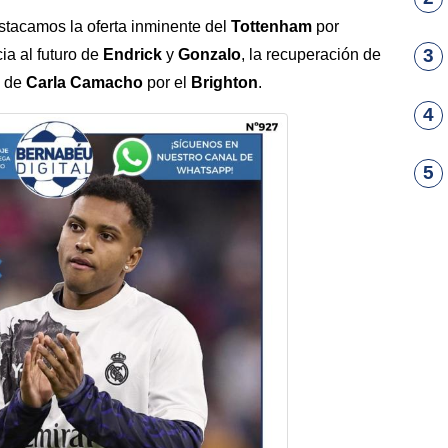
stacamos la oferta inminente del
Tottenham
por
3
ia al futuro de
Endrick
y
Gonzalo
, la recuperación de
e de
Carla Camacho
por el
Brighton
.
4
5