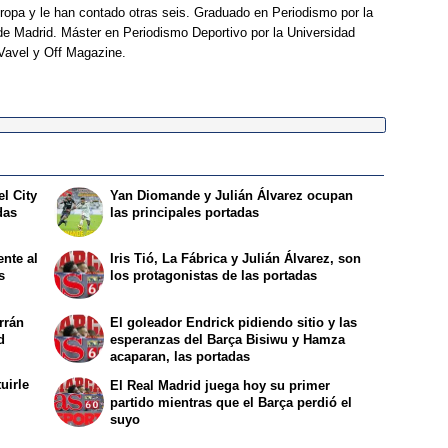
opa y le han contado otras seis. Graduado en Periodismo por la
e Madrid. Máster en Periodismo Deportivo por la Universidad
Vavel y Off Magazine.
el City
Yan Diomande y Julián Álvarez ocupan
das
las principales portadas
ente al
Iris Tió, La Fábrica y Julián Álvarez, son
s
los protagonistas de las portadas
rrán
El goleador Endrick pidiendo sitio y las
d
esperanzas del Barça Bisiwu y Hamza
acaparan, las portadas
uirle
El Real Madrid juega hoy su primer
partido mientras que el Barça perdió el
suyo