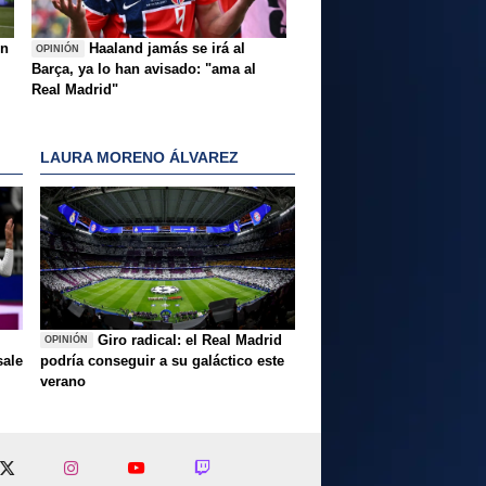
ón
Haaland jamás se irá al
OPINIÓN
Barça, ya lo han avisado: "ama al
Real Madrid"
LAURA MORENO ÁLVAREZ
Giro radical: el Real Madrid
OPINIÓN
sale
podría conseguir a su galáctico este
verano