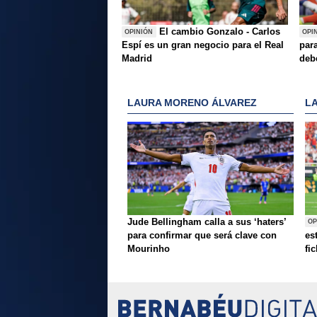
El cambio Gonzalo - Carlos
OPINIÓN
OPI
Espí es un gran negocio para el Real
para
Madrid
deb
LAURA MORENO ÁLVAREZ
L
Jude Bellingham calla a sus ‘haters’
OP
para confirmar que será clave con
es
Mourinho
fi